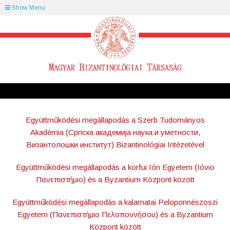
Show Menu
Együttműködési megállapodás a Szerb Tudományos
Akadémia (Српска академија наука и уметности,
Византолошки институт) Bizantinológiai Intézetével
Együttműködési megállapodás a korfui Ión Egyetem (Iόνιο
Πανεπιστήμιο) és a Byzantium Központ között
Együttműködési megállapodás a kalamatai Peloponnészoszi
Egyetem (Πανεπιστήμιο Πελοποννήσου) és a Byzantium
Központ között