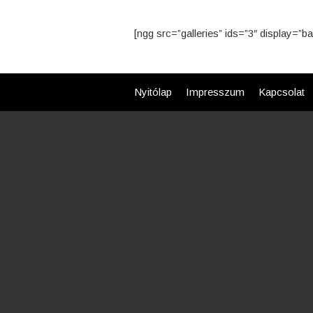
[ngg src=”galleries” ids=”3″ display=”b
Nyitólap
Impresszum
Kapcsolat