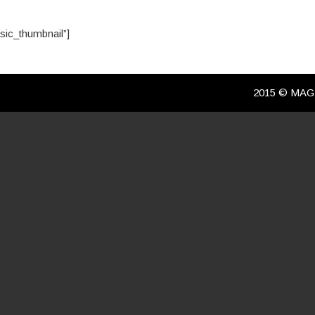
asic_thumbnail”]
2015 © MA