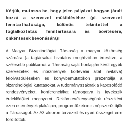
Kérjük, mutassa be, hogy jelen pályázat hogyan járult
hozzá a szervezet működéséhez (pl. szervezet
fenntarthatósága, különös tekintettel a
foglalkoztatás fenntartására és bővítésére,
önkéntesek bevonására)!
A Magyar Bizantinológiai Társaság a magyar közönség
számára (a tagtársakat hivatalos meghívóban értesítve, a
szélesebb publikumot a Társaság saját honlapján kívül egyéb
szervezetek és intézmények körlevelei által invitálva)
felolvasóüléseken és könyvbemutatókon prezentálja a
bizantinológiai kutatásokat. A tudományszaknak a kapcsolódó
rendezvényeket, konferenciákat támogatva is igyekszik
érdeklődőket megnyerni. Reklámtevékenységünk részeként
ezen események plakátjain, programfüzetein is népszerűsítjük
a Társaságot. Az A3 alsoron tervezett és nyert összeget erre
fordítottuk.