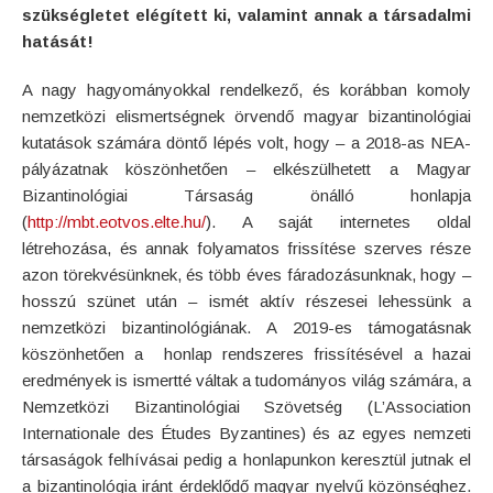
szükségletet elégített ki, valamint annak a társadalmi
hatását!
A nagy hagyományokkal rendelkező, és korábban komoly
nemzetközi elismertségnek örvendő magyar bizantinológiai
kutatások számára döntő lépés volt, hogy – a 2018-as NEA-
pályázatnak köszönhetően – elkészülhetett a Magyar
Bizantinológiai Társaság önálló honlapja
(
http://mbt.eotvos.elte.hu/
). A saját internetes oldal
létrehozása, és annak folyamatos frissítése szerves része
azon törekvésünknek, és több éves fáradozásunknak, hogy –
hosszú szünet után – ismét aktív részesei lehessünk a
nemzetközi bizantinológiának. A 2019-es támogatásnak
köszönhetően a honlap rendszeres frissítésével a hazai
eredmények is ismertté váltak a tudományos világ számára, a
Nemzetközi Bizantinológiai Szövetség (L’Association
Internationale des Études Byzantines) és az egyes nemzeti
társaságok felhívásai pedig a honlapunkon keresztül jutnak el
a bizantinológia iránt érdeklődő magyar nyelvű közönséghez.