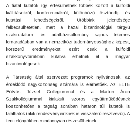
A fiatal kutatók így értesülhetnek többek között a külföldi
kiállításokról, konferenciákról, különböző ösztöndíj- és
kutatási lehetőségekről. Utóbbiak jelentősége
felbecsülhetetlen, mert a hazai bizantinológiai tárgyú
szakirodalom- és adatbázisállomány sajnos tetemes
lemaradásban van a nemzetközi tudományossághoz képest,
korszerű eredményeket ezért csak a külföldi
szakkönyvtárakban kutatva érhetnek el a magyar
bizantinológusok.
A Társaság által szervezett programok nyilvánosak, az
érdeklődő nagyközönség számára is elérhetőek. Az ELTE
Eötvös József Collegiummal és a Márton Áron
Szakkollégiummal kialakult szoros együttműködésnek
köszönhetően a tagság soraiban határon túli kutatók is
találhatók (akik rendezvényeinknek is visszatérő résztvevői). A
fenti előnyökben mindannyian részesülhetnek.