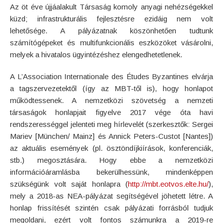
Az öt éve újjáalakult Társaság komoly anyagi nehézségekkel
küzd; infrastrukturális fejlesztésre ezidáig nem volt
lehetősége. A pályázatnak köszönhetően tudtunk
számítógépeket és multifunkcionális eszközöket vásárolni,
melyek a hivatalos ügyintézéshez elengedhetetlenek.
A L’Association Internationale des Études Byzantines elvárja
a tagszervezetektől (így az MBT-től is), hogy honlapot
működtessenek. A nemzetközi szövetség a nemzeti
társaságok honlapjait figyelve 2017 vége óta havi
rendszerességgel jelenteti meg hírlevelét (szerkesztők: Sergei
Mariev [München/ Mainz] és Annick Peters-Custot [Nantes])
az aktuális események (pl. ösztöndíjkiírások, konferenciák,
stb.) megosztására. Hogy ebbe a nemzetközi
információáramlásba bekerülhessünk, mindenképpen
szükségünk volt saját honlapra (
http://mbt.eotvos.elte.hu/
),
mely a 2018-as NEA-pályázat segítségével jöhetett létre. A
honlap frissítését szintén csak pályázati forrásból tudjuk
megoldani, ezért volt fontos számunkra a 2019-re